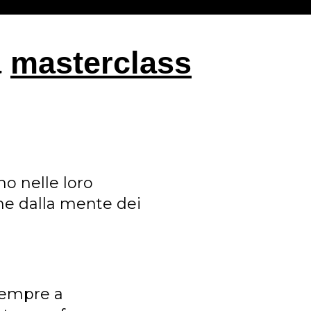
a
masterclass
no nelle loro
one dalla mente dei
 sempre a