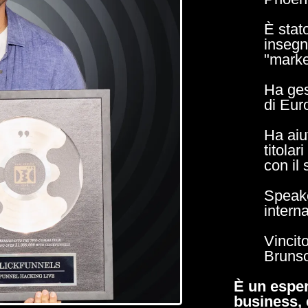
È stato
insegn
"marke
Ha ges
di Euro
Ha aiu
titola
con il
Speake
intern
Vincit
Bruns
È un esper
business, 