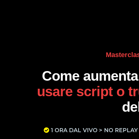
Mastercla
Come aumentare
usare script o t
del
1 ORA DAL VIVO > NO REPLAY