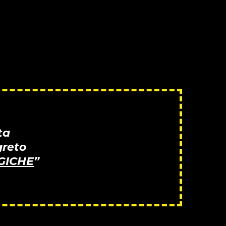
ta
greto
AGICHE
”