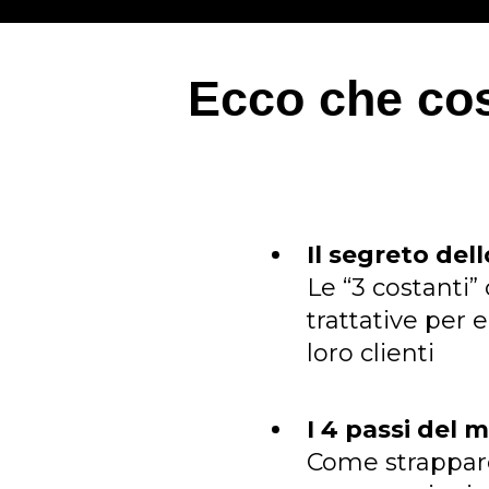
Ecco che cos
Il segreto dell
Le “3 costanti”
trattative per 
loro clienti
I 4 passi del
Come strappare 