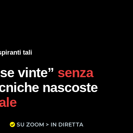
piranti tali
use vinte”
senza
tecniche nascoste
ale
SU ZOOM > IN DIRETTA