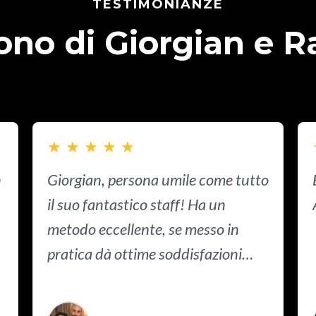
TESTIMONIANZE
ono di Giorgian e 
★
★
★
★
★
n
Giorgian, persona umile come tutto
il suo fantastico staff! Ha un
metodo eccellente, se messo in
pratica dà ottime soddisfazioni
lavorative e personali. Consiglio a
Read more
tutti