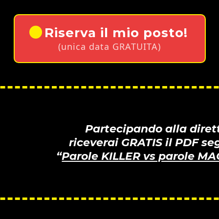
Riserva il mio posto!
(unica data GRATUITA)
Partecipando alla diret
riceverai GRATIS il PDF se
“
Parole KILLER vs parole M