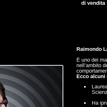
di vendita
Raimondo Lai
È uno dei mag
nell’ambito de
comportamen
Ecco alcuni 
Laureat
Scienz
Ha ipn