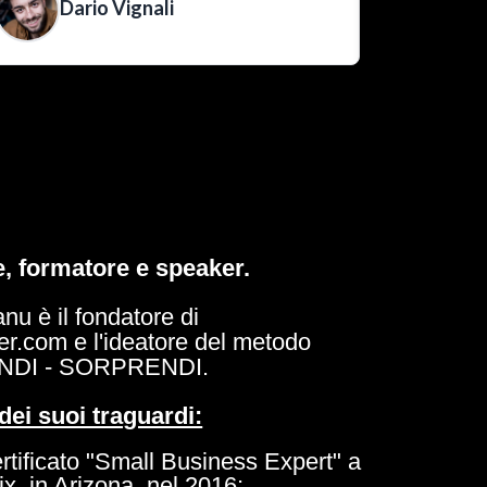
Dario Vignali
Gabr
, formatore e speaker.
nu è il fondatore di
er.com e l'ideatore del metodo
ENDI - SORPRENDI.
dei suoi traguardi:
ertificato "Small Business Expert" a
x, in Arizona, nel 2016;