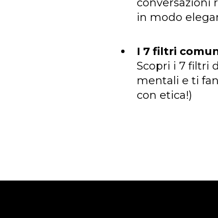
conversazioni 
in modo elegan
I 7 filtri comu
Scopri i 7 filt
mentali e ti fa
con etica!)