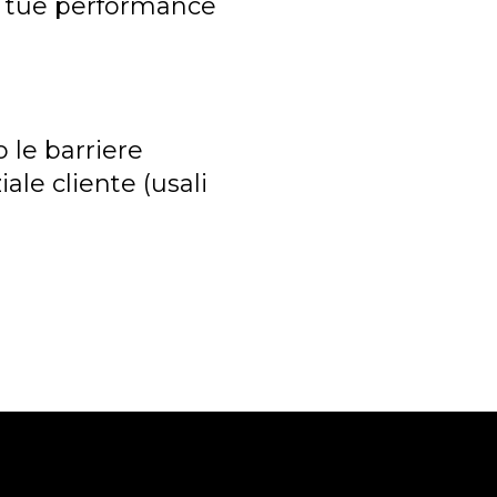
e tue performance
o le barriere
ale cliente (usali