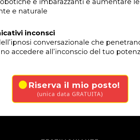
robotiche e imbarazzanti e aumentare l
te e naturale
nicativi inconsci
ri dell’ipnosi conversazionale che penetran
nno accedere all’inconscio del tuo potenzi
Riserva il mio posto!
(unica data GRATUITA)