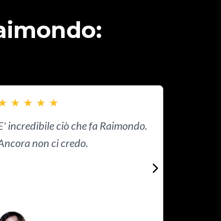
Raimondo:
★
★
★
★
★
★
★
★
E' incredibile ciò che fa Raimondo.
Giorgian u
Ancora non ci credo.
vera e umil
niente che
Read more
avvicinare
Grande 💪
Read more