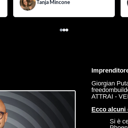
Tanja Mincone
Imprenditore
Giorgian Puta
freedombuild
ATTRAI - V
Ecco alcuni 
Si è c
Phoeni